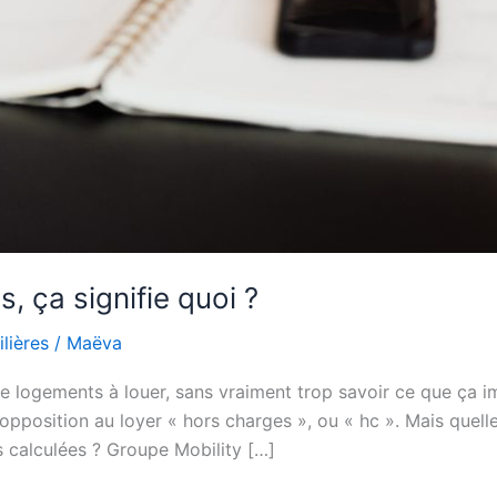
, ça signifie quoi ?
lières
/
Maëva
e logements à louer, sans vraiment trop savoir ce que ça imp
pposition au loyer « hors charges », ou « hc ». Mais quell
 calculées ? Groupe Mobility […]