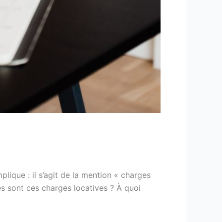
lique : il s’agit de la mention « charges
es sont ces charges locatives ? À quoi