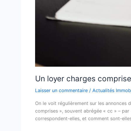
Un loyer charges comprises
Laisser un commentaire
/
Actualités Immobi
On le voit régulièrement sur les annonces d
comprises », souvent abrégée « cc » – par o
correspondent-elles, et comment sont-elles