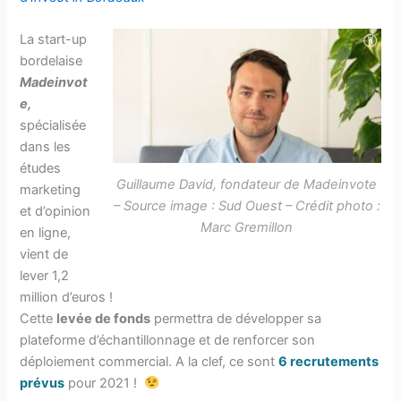
La start-up
bordelaise
Madeinvot
e,
spécialisée
dans les
études
Guillaume David, fondateur de Madeinvote
marketing
– Source image : Sud Ouest – Crédit photo :
et d’opinion
Marc Gremillon
en ligne,
vient de
lever 1,2
million d’euros !
Cette
levée de fonds
permettra de développer sa
plateforme d’échantillonnage et de renforcer son
déploiement commercial. A la clef, ce sont
6 recrutements
prévus
pour 2021 !