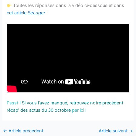
Toutes les réponses dans la vidéo ci-dessous et dans
cet article
SeLoger
!
Pssst
!
Si vous l’avez manqué, retrouvez notre précédent
récap’ des actus du 30 octobre
par ici
!
←
Article précédent
Article suivant
→