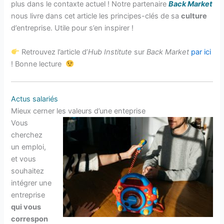
plus dans le contaxte actuel ! Notre partenaire
Back Market
nous livre dans cet article les principes-clés de sa
culture
d’entreprise. Utile pour s’en inspirer !
Retrouvez l’article d’
Hub Institute
sur
Back Market
par ici
! Bonne lecture
A
ctus salariés
Mieux cerner les valeurs d’une enteprise
Vous
cherchez
un emploi,
et vous
souhaitez
intégrer une
entreprise
qui vous
correspon